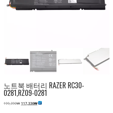
노트북 배터리 RAZER RC30-
0281,RZ09-0281
원
현
199,390
₩
117,336
₩
래
재