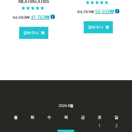
AB,X70IO,X70IS
5 중에서
원
현
56,503
₩
84,761
₩
5.00
5 중에서
로 평가됨
원
현
41,763
₩
62,582
₩
래
재
5.00
로 평가됨
래
재
가
가
장바구니
가
가
격:
격:
장바구니
격:
격:
84,761₩
56,503
62,582₩
41,763₩
2026 8월
월
화
수
목
금
토
일
1
2