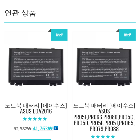
연관 상품
할인!
할인!
노트북 배터리 [에이수스]
노트북 배터리 [에이수스]
ASUS LOA2016
ASUS
PR05E,PR066,PR08D,PRO5C,
PRO5D,PRO5E,PRO5J,PRO65,
5 중에서
PR079,PR088
원
현
41,763
₩
62,582
₩
5.00
로 평가됨
래
재