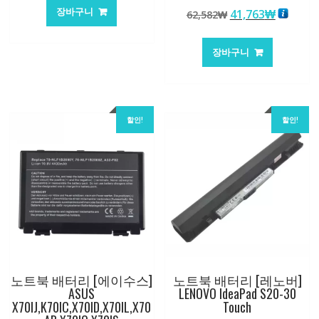
가
가
5 중에서
장바구니
원
현
41,763
₩
62,582
₩
5.00
격:
격:
로 평가됨
래
재
62,582₩
41,763₩
가
가
장바구니
격:
격:
62,582₩
41,763
할인!
할인!
노트북 배터리 [에이수스]
노트북 배터리 [레노버]
ASUS
LENOVO IdeaPad S20-30
X70IJ,K70IC,X70ID,X70IL,X70
Touch