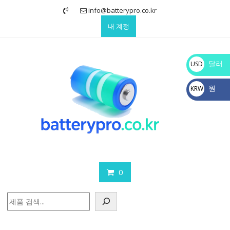
Skip
info@batterypro.co.kr
to
내 계정
content
달러
USD
$
원
KRW
₩
0
검
색