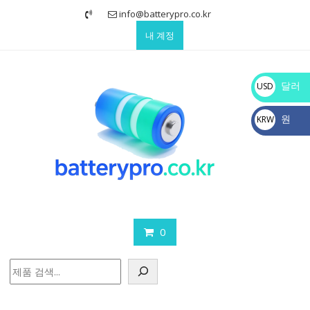
Skip
info@batterypro.co.kr
to
내 계정
content
달러
USD
$
원
KRW
₩
0
검
색