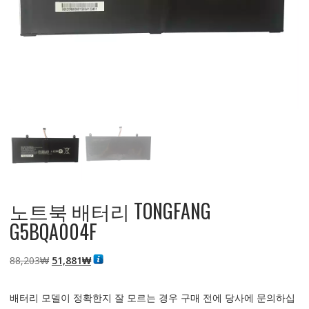
노트북 배터리 TONGFANG
G5BQA004F
원
현
88,203
₩
51,881
₩
래
재
가
가
배터리 모델이 정확한지 잘 모르는 경우 구매 전에 당사에 문의하십
격:
격: