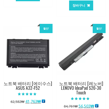
가
가
84,761₩
56,503₩
장바구니
격:
격:
101,249₩
67,537
할인!
할인!
노트북 배터리 [에이수스]
노트북 배터리 [레노버]
ASUS A32-F52
LENOVO IdeaPad S20-30
Touch
5 중에서
원
현
41,763
₩
62,582
₩
5.00
5 중에서
로 평가됨
원
현
56,503
₩
래
재
84,761
₩
5.00
로 평가됨