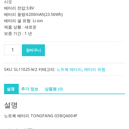
시오
88,203₩
51,881₩
배터리 전압:3.8V
배터리 용량:6200mAh(23.56Wh)
배터리 셀 유형: Li-ion
제품 상황 : 새로운
보증 기간 : 1 년
노
장바구니
트
북
배
SKU:
SL11025-kr2
카테고리:
노트북 배터리
,
배터리 유형
터
리
TONGFANG
설명
추가 정보
상품평 (0)
G5BQA004F
수
설명
량
노트북 배터리 TONGFANG G5BQA004F