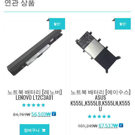
연관 상품
할인!
할인!
노트북 배터리 [레노버]
노트북 배터리 [에이수스]
LENOVO L12C3A01
ASUS
K555L,K555LB,K555LN,K555
U
5 중에서
원
현
56,503
₩
84,761
₩
4.50
로 평가됨
래
재
5 중에서
원
현
67,537
₩
101,249
₩
5.00
가
가
로 평가됨
장바구니
래
재
격:
격: