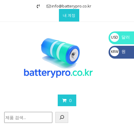
Skip
info@batterypro.co.kr
to
내 계정
content
달러
USD
$
원
KRW
₩
0
검
색