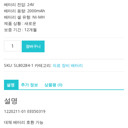
배터리 전압: 24V
배터리 용량: 2000mAh
배터리 셀 유형: NI-MH
제품 상황 : 새로운
보증 기간 : 12개월
대
장바구니
체
배
터
SKU:
SL80284-1
카테고리:
의료 장비 배터리
리
호
환
설명
추가 정보
상품평 (0)
가
능
설명
1220211-
01
1220211-01 EE050319
EE050319
수
대체 배터리 호환 가능
량