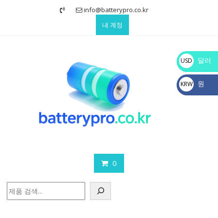
Skip
info@batterypro.co.kr
to
내 계정
content
달러
USD
$
원
KRW
₩
0
검
색