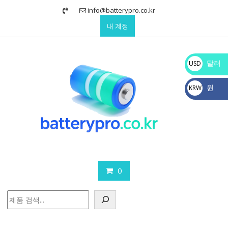
Skip
info@batterypro.co.kr
to
내 계정
content
달러
USD
$
원
KRW
₩
0
검
색