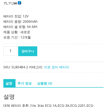
75,712
₩
배터리 전압: 12V
배터리 용량: 2000mAh
배터리 셀 유형: NI-MH
제품 상황 : 새로운
보증 기간 : 12개월
대
장바구니
체
배
터
SKU:
SL80484-2
카테고리:
의료 장비 배터리
리
호
환
설명
추가 정보
상품평 (0)
가
능
설명
3ray
ECG-
대체 배터리 호환 가능 3ray ECG-1A,ECG-3A,ECG-2201,ECG-
1A,ECG-