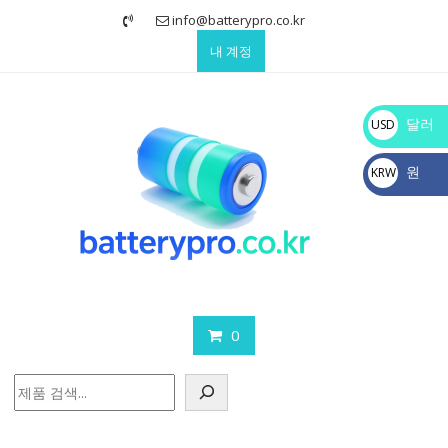
Skip
info@batterypro.co.kr
to
내 계정
content
달러
USD
$
원
KRW
₩
0
검
색