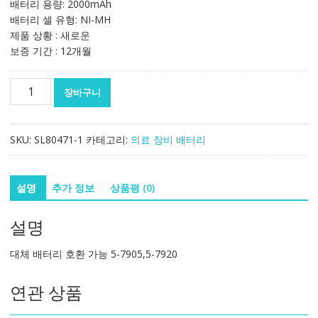
배터리 용량: 2000mAh
배터리 셀 유형: NI-MH
제품 상황 : 새로운
보증 기간 : 12개월
대
장바구니
체
배
터
SKU:
SL80471-1
카테고리:
의료 장비 배터리
리
호
환
설명
추가 정보
상품평 (0)
가
능
설명
5-
7905,5-
대체 배터리 호환 가능 5-7905,5-7920
7920
수
연관 상품
량