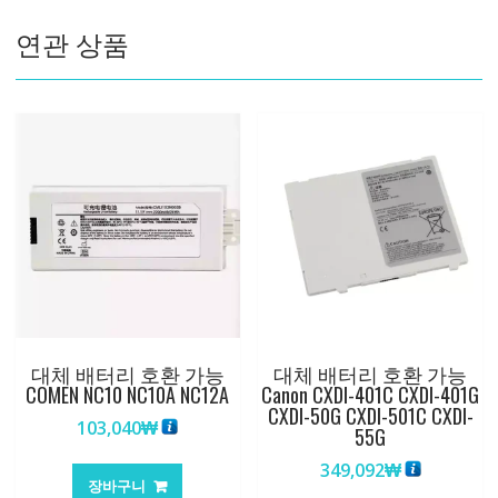
BiPAP
연관 상품
Focus
Ventilator
수
량
대체 배터리 호환 가능
대체 배터리 호환 가능
COMEN NC10 NC10A NC12A
Canon CXDI-401C CXDI-401G
CXDI-50G CXDI-501C CXDI-
103,040
₩
55G
349,092
₩
장바구니