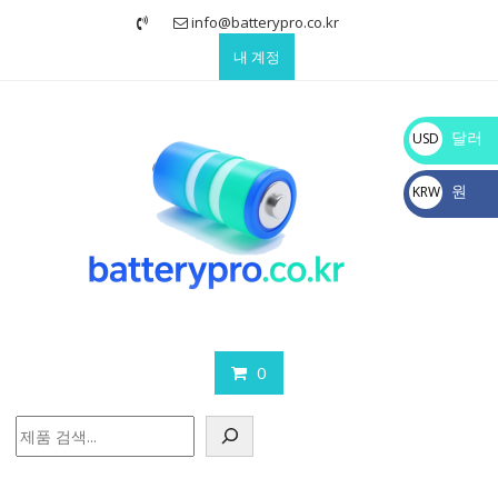
Skip
info@batterypro.co.kr
to
내 계정
content
달러
USD
$
원
KRW
₩
0
검
색