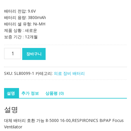
배터리 전압: 9.6V
배터리 용량: 3800mAh
배터리 셀 유형: Ni-MH
제품 상황 : 새로운
보증 기간 : 12개월
대
장바구니
체
배
터
SKU:
SL80099-1
카테고리:
의료 장비 배터리
리
호
환
설명
추가 정보
상품평 (0)
가
능
설명
8-
5000
대체 배터리 호환 가능 8-5000 16-00,RESPIRONICS BiPAP Focus
16-
Ventilator
00,RESPIRONICS