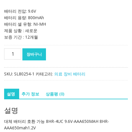
배터리 전압: 9.6V
배터리 용량: 800mAh
배터리 셀 유형: NI-MH
제품 상황 : 새로운
보증 기간 : 12개월
대
장바구니
체
배
터
SKU:
SL80254-1
카테고리:
의료 장비 배터리
리
호
환
설명
추가 정보
상품평 (0)
가
능
설명
8HR-
4UC
대체 배터리 호환 가능 8HR-4UC 9.6V-AAA650MAH 8HR-
9.6V-
AAA650mah1.2V
AAA650MAH