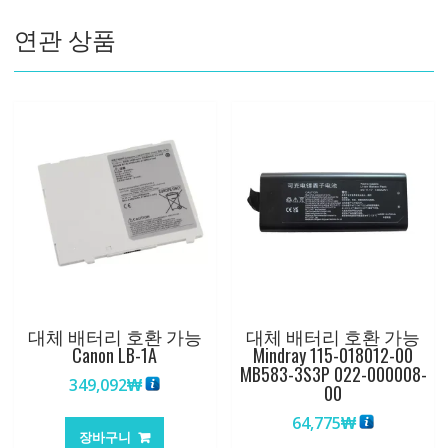
8HR-
연관 상품
AAA650mah1.2V
수
량
대체 배터리 호환 가능
대체 배터리 호환 가능
Canon LB-1A
Mindray 115-018012-00
MB583-3S3P 022-000008-
349,092
₩
00
64,775
₩
장바구니