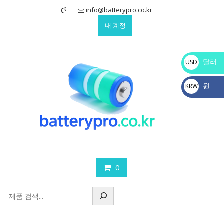
Skip
info@batterypro.co.kr
to
내 계정
content
달러
USD
$
원
KRW
₩
0
검
색