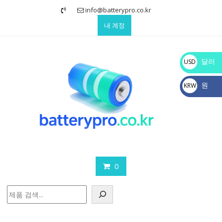
Skip
info@batterypro.co.kr
to
내 계정
content
달러
USD
$
원
KRW
₩
0
검
색