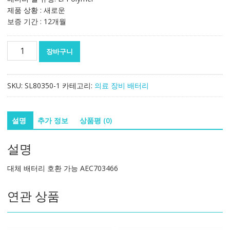
제품 상황 : 새로운
보증 기간 : 12개월
대
장바구니
체
배
터
SKU:
SL80350-1
카테고리:
의료 장비 배터리
리
호
환
설명
추가 정보
상품평 (0)
가
능
설명
AEC703466
수
대체 배터리 호환 가능 AEC703466
량
연관 상품