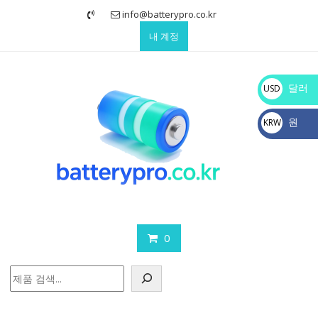
Skip
info@batterypro.co.kr
to
내 계정
content
달러
USD
$
원
KRW
₩
0
검
색