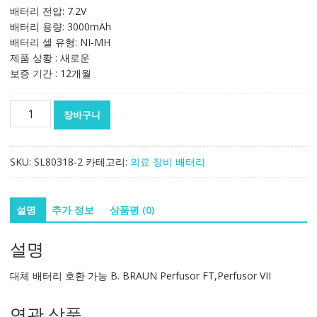
배터리 전압: 7.2V
배터리 용량: 3000mAh
배터리 셀 유형: NI-MH
제품 상황 : 새로운
보증 기간 : 12개월
대
장바구니
체
배
터
SKU:
SL80318-2
카테고리:
의료 장비 배터리
리
호
환
설명
추가 정보
상품평 (0)
가
능
설명
B.
BRAUN
대체 배터리 호환 가능 B. BRAUN Perfusor FT,Perfusor VII
Perfusor
FT,Perfusor
연관 상품
VII