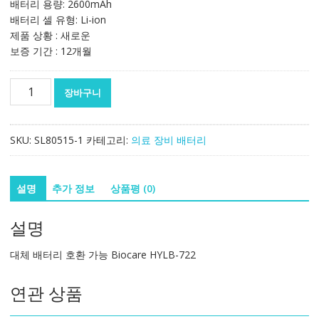
배터리 용량: 2600mAh
배터리 셀 유형: Li-ion
제품 상황 : 새로운
보증 기간 : 12개월
대
장바구니
체
배
터
SKU:
SL80515-1
카테고리:
의료 장비 배터리
리
호
환
설명
추가 정보
상품평 (0)
가
능
설명
Biocare
HYLB-
대체 배터리 호환 가능 Biocare HYLB-722
722
수
연관 상품
량