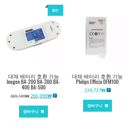
할인!
대체 배터리 호환 가능
대체 배터리 호환 가능
Inogen BA-200 BA-300 BA-
Philips Efficia DFM100
400 BA-500
239,737
₩
원
현
265,095
₩
369,189
₩
래
재
장바구니
가
가
장바구니
격:
격:
369,189₩
265,095₩