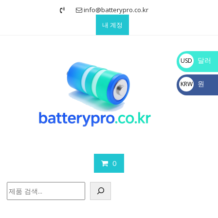
Skip
info@batterypro.co.kr
to
내 계정
content
달러
USD
$
원
KRW
₩
0
검
색