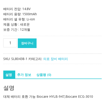
배터리 전압: 14.8V
배터리 용량: 1500mAh
배터리 셀 유형: Li-ion
제품 상황 : 새로운
보증 기간 : 12개월
대
장바구니
체
배
터
SKU:
SL80438-1
카테고리:
의료 장비 배터리
리
호
환
설명
추가 정보
상품평 (0)
가
능
설명
Biocare
HYLB-
대체 배터리 호환 가능 Biocare HYLB-947,Biocare ECG-3010
947,Biocare
ECG-