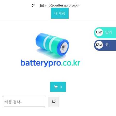
Skip
info@batterypro.co.kr
to
내 계정
content
달러
USD
$
원
KRW
₩
0
검
색