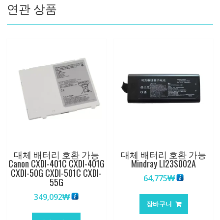
연관 상품
3010
수
량
대체 배터리 호환 가능
대체 배터리 호환 가능
Canon CXDI-401C CXDI-401G
Mindray LI23S002A
CXDI-50G CXDI-501C CXDI-
64,775
₩
55G
349,092
₩
장바구니