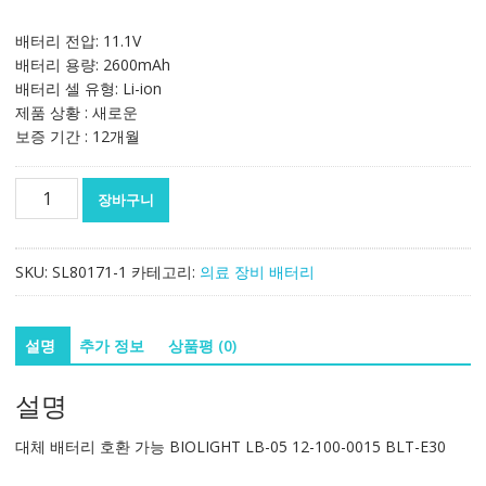
배터리 전압: 11.1V
배터리 용량: 2600mAh
배터리 셀 유형: Li-ion
제품 상황 : 새로운
보증 기간 : 12개월
대
장바구니
체
배
터
SKU:
SL80171-1
카테고리:
의료 장비 배터리
리
호
환
설명
추가 정보
상품평 (0)
가
능
설명
BIOLIGHT
LB-
대체 배터리 호환 가능 BIOLIGHT LB-05 12-100-0015 BLT-E30
05
12-