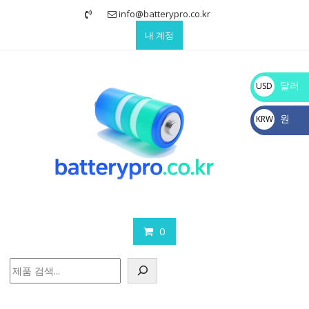
Skip
info@batterypro.co.kr
to
내 계정
content
달러
USD
$
원
KRW
₩
0
검
색