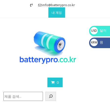
Skip
info@batterypro.co.kr
to
내 계정
content
달러
USD
$
원
KRW
₩
0
검
색