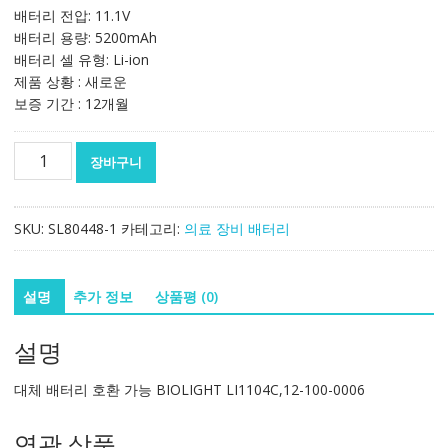
배터리 전압: 11.1V
배터리 용량: 5200mAh
배터리 셀 유형: Li-ion
제품 상황 : 새로운
보증 기간 : 12개월
대
장바구니
체
배
터
SKU:
SL80448-1
카테고리:
의료 장비 배터리
리
호
환
설명
추가 정보
상품평 (0)
가
능
설명
BIOLIGHT
LI1104C,12-
대체 배터리 호환 가능 BIOLIGHT LI1104C,12-100-0006
100-
0006
연관 상품
수