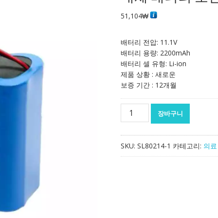
51,104
₩
배터리 전압: 11.1V
배터리 용량: 2200mAh
배터리 셀 유형: Li-ion
제품 상황 : 새로운
보증 기간 : 12개월
대
장바구니
체
배
터
SKU:
SL80214-1
카테고리:
의료
리
호
환
가
능
bombas
infusion