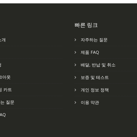
빠른 링크
소개
자주하는 질문
처
제품 FAQ
정
배달, 반납 및 취소
크아웃
보증 및 테스트
핑 카트
개인 정보 정책
는 질문
이용 약관
AQ