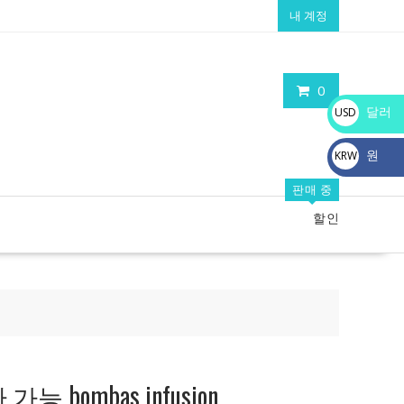
내 계정
0
달러
USD
$
원
KRW
₩
판매 중
할인
 bombas infusion