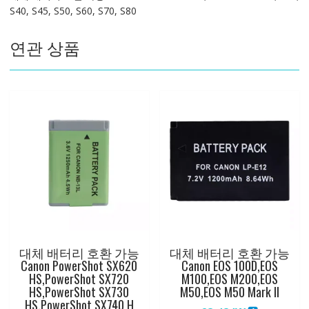
S40, S45, S50, S60, S70, S80
PowerShot
G9,
연관 상품
S30,
S40,
S45,
S50,
S60,
S70,
S80
수
량
대체 배터리 호환 가능
대체 배터리 호환 가능
Canon PowerShot SX620
Canon EOS 100D,EOS
HS,PowerShot SX720
M100,EOS M200,EOS
HS,PowerShot SX730
M50,EOS M50 Mark II
HS,PowerShot SX740 H