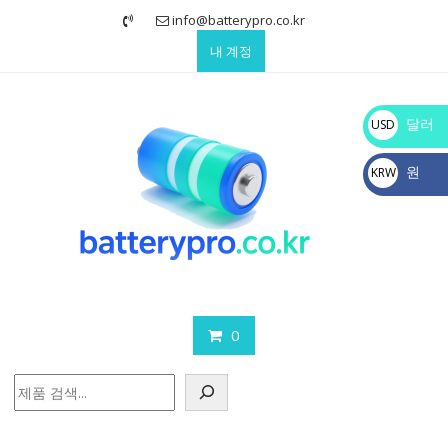
Skip
info@batterypro.co.kr
to
내 계정
content
달러
USD
$
원
KRW
₩
0
검
색