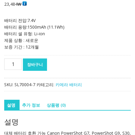
23,484
₩
배터리 전압:7.4V
배터리 용량:1500mAh (11.1Wh)
배터리 셀 유형: Li-ion
제품 상황 : 새로운
보증 기간 : 12개월
대
장바구니
체
배
터
SKU:
SL70004-7
카테고리:
카메라 배터리
리
호
환
설명
추가 정보
상품평 (0)
가
능
설명
Canon
PowerShot
대체 배터리 호환 가능 Canon PowerShot G7, PowerShot G9, S30,
G7,