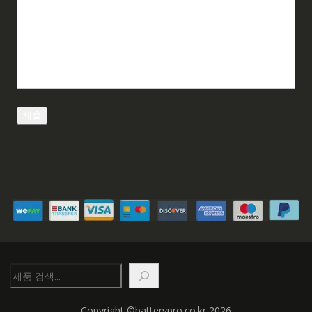
검
색
Copyright ©batterypro.co.kr 2026