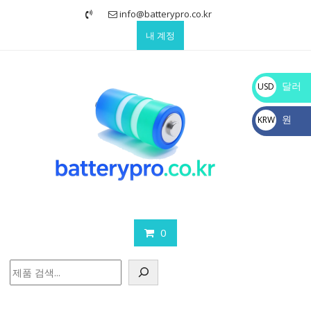
Skip
info@batterypro.co.kr
to
내 계정
content
달러
USD
$
원
KRW
₩
0
검
색