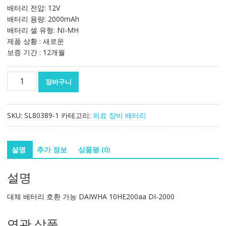
배터리 전압: 12V
배터리 용량: 2000mAh
배터리 셀 유형: NI-MH
제품 상황 : 새로운
보증 기간 : 12개월
대
장바구니
체
배
터
SKU:
SL80389-1
카테고리:
의료 장비 배터리
리
호
환
설명
추가 정보
상품평 (0)
가
능
설명
DAIWHA
10HE200aa
대체 배터리 호환 가능 DAIWHA 10HE200aa DI-2000
DI-
2000
연관 상품
수