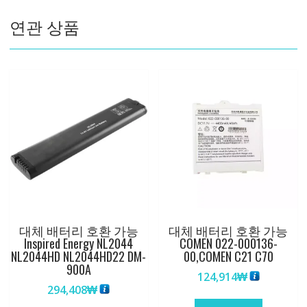
120,M8B,IM8B
연관 상품
수
량
대체 배터리 호환 가능
대체 배터리 호환 가능
Inspired Energy NL2044
COMEN 022-000136-
NL2044HD NL2044HD22 DM-
00,COMEN C21 C70
900A
124,914
₩
294,408
₩