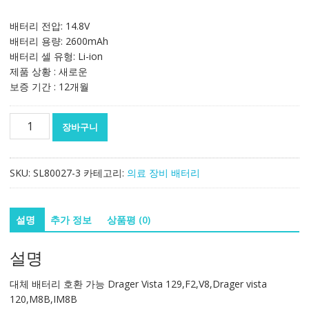
배터리 전압: 14.8V
배터리 용량: 2600mAh
배터리 셀 유형: Li-ion
제품 상황 : 새로운
보증 기간 : 12개월
대
장바구니
체
배
터
SKU:
SL80027-3
카테고리:
의료 장비 배터리
리
호
환
설명
추가 정보
상품평 (0)
가
능
설명
Drager
Vista
대체 배터리 호환 가능 Drager Vista 129,F2,V8,Drager vista
129,F2,V8,Drager
120,M8B,IM8B
vista