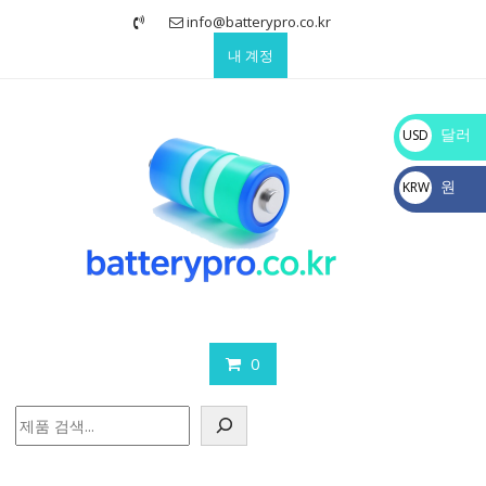
Skip
info@batterypro.co.kr
to
내 계정
content
달러
USD
$
원
KRW
₩
0
검
색