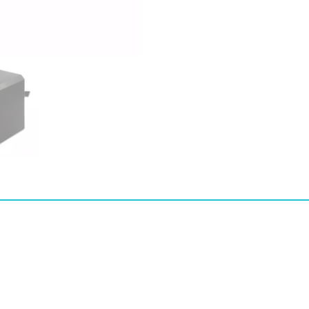
231
수
량