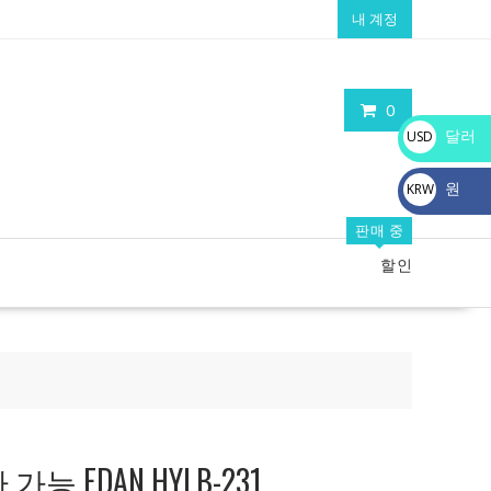
내 계정
0
달러
USD
$
원
KRW
₩
판매 중
할인
능 EDAN HYLB-231