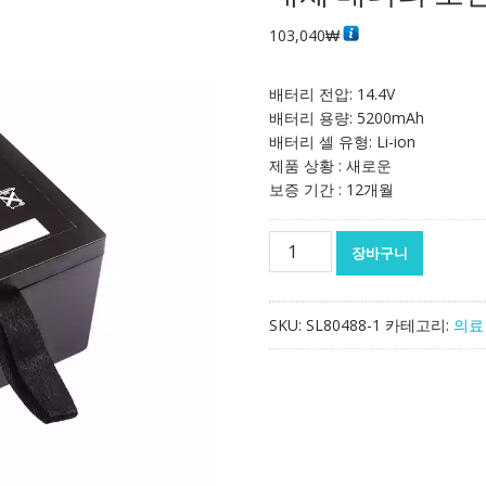
103,040
₩
배터리 전압: 14.4V
배터리 용량: 5200mAh
배터리 셀 유형: Li-ion
제품 상황 : 새로운
보증 기간 : 12개월
대
장바구니
체
배
터
SKU:
SL80488-1
카테고리:
의료
리
호
환
가
능
EDAN
HYLB-