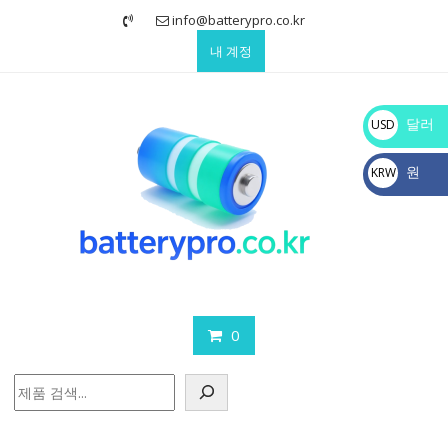
Skip
info@batterypro.co.kr
to
내 계정
content
달러
USD
$
원
KRW
₩
0
검
색