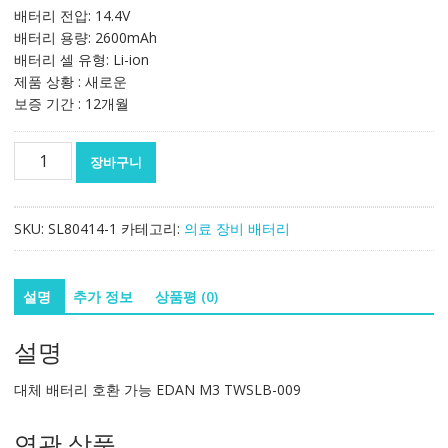
배터리 전압: 14.4V
배터리 용량: 2600mAh
배터리 셀 유형: Li-ion
제품 상황 : 새로운
보증 기간 : 12개월
대
장바구니
체
배
터
SKU:
SL80414-1
카테고리:
의료 장비 배터리
리
호
환
설명
추가 정보
상품평 (0)
가
능
설명
EDAN
M3
대체 배터리 호환 가능 EDAN M3 TWSLB-009
TWSLB-
009
연관 상품
수