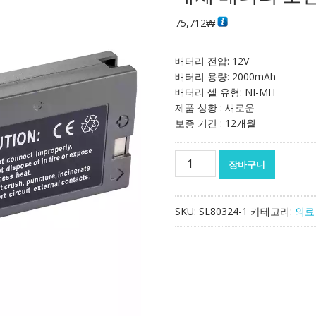
75,712
₩
배터리 전압: 12V
배터리 용량: 2000mAh
배터리 셀 유형: NI-MH
제품 상황 : 새로운
보증 기간 : 12개월
대
장바구니
체
배
터
SKU:
SL80324-1
카테고리:
의료
리
호
환
가
능
FB1223
수