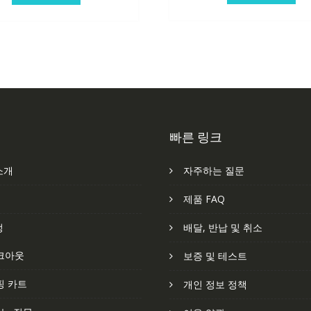
369,189₩
265,095₩
빠른 링크
소개
자주하는 질문
처
제품 FAQ
정
배달, 반납 및 취소
크아웃
보증 및 테스트
핑 카트
개인 정보 정책