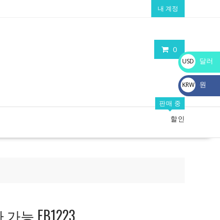
내 계정
0
달러
USD
$
원
KRW
₩
판매 중
할인
가능 FB1223