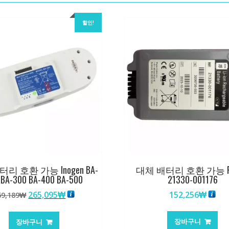
할인!
리 호환 가능 Inogen BA-
대체 배터리 호환 가능 Ph
 BA-300 BA-400 BA-500
21330-001176
원
현
265,095
₩
152,256
₩
69,189
₩
래
재
가
가
장바구니
장바구니
격:
격: