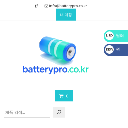
Skip
info@batterypro.co.kr
to
내 계정
content
달러
USD
$
원
KRW
₩
0
검
색