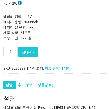
75,712
₩
배터리 전압: 11.1V
배터리 용량: 2000mAh
배터리 셀 유형: Li-ion
제품 상황 : 새로운
보증 기간 : 12개월
대
장바구니
체
배
터
SKU:
SL80289-1
카테고리:
의료 장비 배터리
리
호
환
설명
추가 정보
상품평 (0)
가
능
설명
Fresenius
LJP654169-
대체 배터리 호환 가능 Fresenius LJP654169-3S(31CP/41/69)
3S(31CP/41/69)