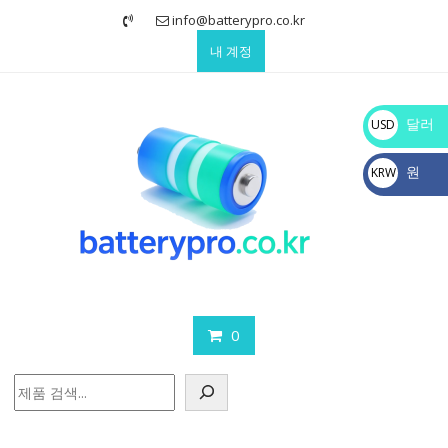
Skip
info@batterypro.co.kr
to
내 계정
content
달러
USD
$
원
KRW
₩
0
검
색