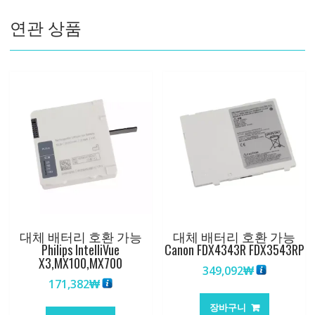
003
연관 상품
DR203
Solar
8000i
수
량
대체 배터리 호환 가능
대체 배터리 호환 가능
Philips IntelliVue
Canon FDX4343R FDX3543RP
X3,MX100,MX700
349,092
₩
171,382
₩
장바구니