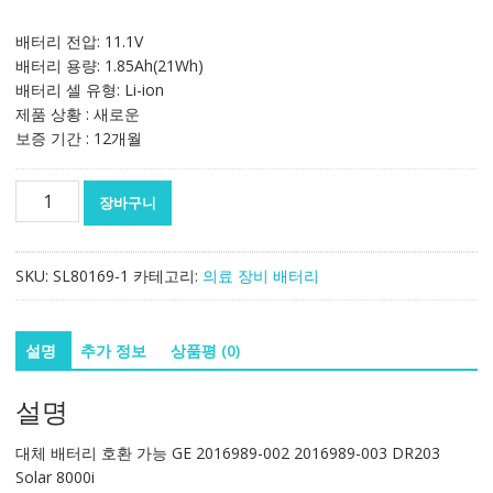
배터리 전압: 11.1V
배터리 용량: 1.85Ah(21Wh)
배터리 셀 유형: Li-ion
제품 상황 : 새로운
보증 기간 : 12개월
대
장바구니
체
배
터
SKU:
SL80169-1
카테고리:
의료 장비 배터리
리
호
환
설명
추가 정보
상품평 (0)
가
능
설명
GE
2016989-
대체 배터리 호환 가능 GE 2016989-002 2016989-003 DR203
002
Solar 8000i
2016989-