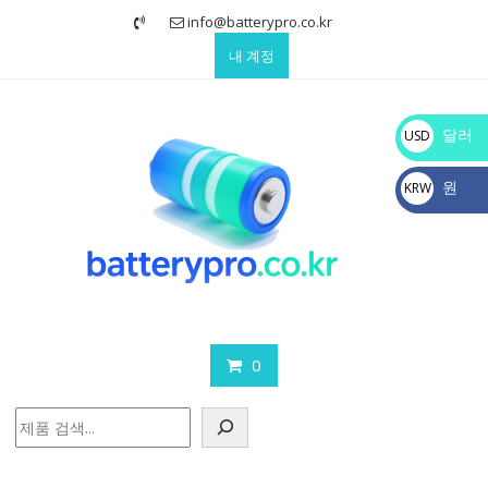
Skip
info@batterypro.co.kr
to
내 계정
content
달러
USD
$
원
KRW
₩
0
검
색