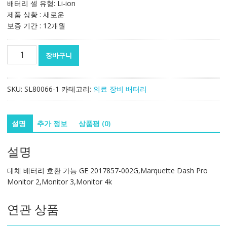
배터리 셀 유형: Li-ion
제품 상황 : 새로운
보증 기간 : 12개월
대
장바구니
체
배
터
SKU:
SL80066-1
카테고리:
의료 장비 배터리
리
호
환
설명
추가 정보
상품평 (0)
가
능
설명
GE
2017857-
대체 배터리 호환 가능 GE 2017857-002G,Marquette Dash Pro
002G,Marquette
Monitor 2,Monitor 3,Monitor 4k
Dash
Pro
연관 상품
Monitor
2,Monitor