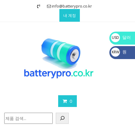
Skip
info@batterypro.co.kr
to
내 계정
content
달러
USD
$
원
KRW
₩
0
검
색