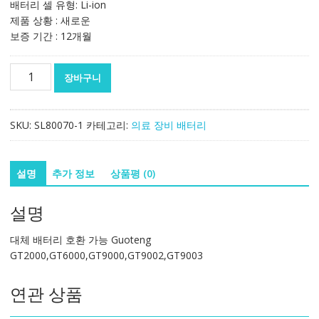
배터리 셀 유형: Li-ion
제품 상황 : 새로운
보증 기간 : 12개월
대
장바구니
체
배
터
SKU:
SL80070-1
카테고리:
의료 장비 배터리
리
호
환
설명
추가 정보
상품평 (0)
가
능
설명
Guoteng
GT2000,GT6000,GT9000,GT9002,GT9003
대체 배터리 호환 가능 Guoteng
수
GT2000,GT6000,GT9000,GT9002,GT9003
량
연관 상품