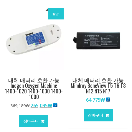
할인!
대체 배터리 호환 가능
대체 배터리 호환 가능
Inogen Oxygen Machine
Mindray BeneView T5 T6 T8
1400-1020 1400-1030 1400-
N12 N15 N17
1000
64,775
₩
원
현
265,095
₩
369,189
₩
래
재
장바구니
가
가
장바구니
격:
격:
369,189₩
265,095₩