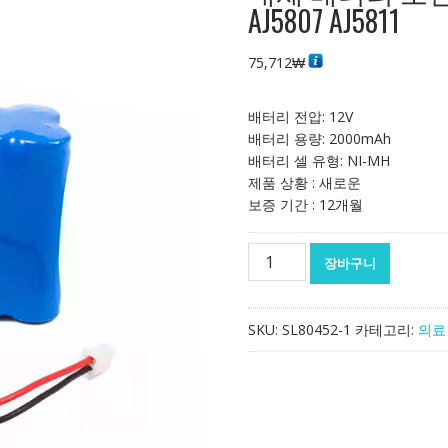
AJ5807 AJ5811
75,712
₩
배터리 전압: 12V
배터리 용량: 2000mAh
배터리 셀 유형: NI-MH
제품 상황 : 새로운
보증 기간 : 12개월
대
장바구니
체
배
터
SKU:
SL80452-1
카테고리:
의료
리
호
환
가
능