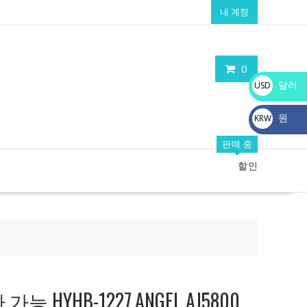
내 계정
0
달러
USD
$
원
KRW
₩
판매 중
할인
 HYHB-1227,ANGEL AJ5800