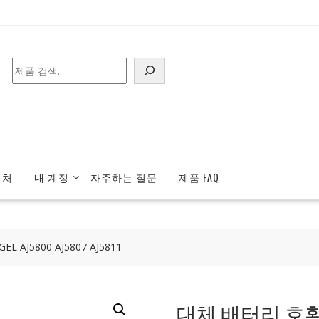
검
색
락처
내 계정
자주하는 질문
제품 FAQ
 AJ5800 AJ5807 AJ5811
대체 배터리 호환 가능