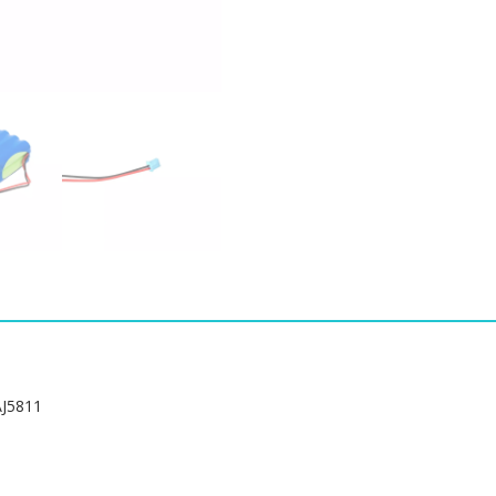
HYHB-
1227,ANGEL
AJ5800
AJ5807
AJ5811
수
량
J5811