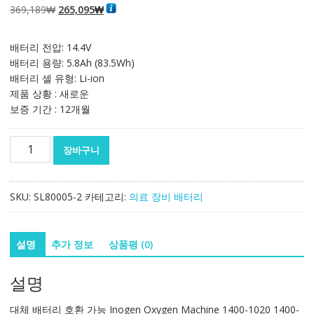
원
현
369,189
₩
265,095
₩
래
재
가
가
배터리 전압: 14.4V
격:
격:
배터리 용량: 5.8Ah (83.5Wh)
369,189₩
265,095₩
배터리 셀 유형: Li-ion
제품 상황 : 새로운
보증 기간 : 12개월
대
장바구니
체
배
터
SKU:
SL80005-2
카테고리:
의료 장비 배터리
리
호
환
설명
추가 정보
상품평 (0)
가
능
설명
Inogen
Oxygen
대체 배터리 호환 가능 Inogen Oxygen Machine 1400-1020 1400-
Machine