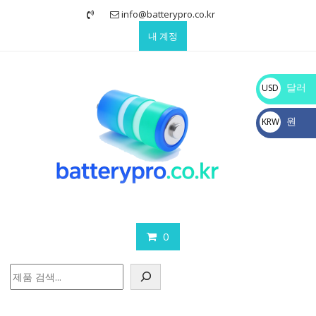
Skip
info@batterypro.co.kr
to
내 계정
content
달러
USD
$
원
KRW
₩
0
검
색