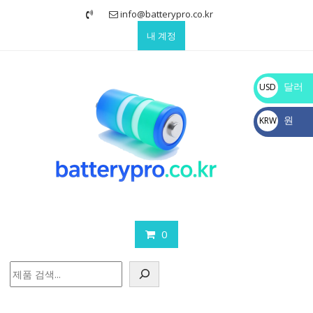
Skip
info@batterypro.co.kr
to
내 계정
content
달러
USD
$
원
KRW
₩
0
검
색