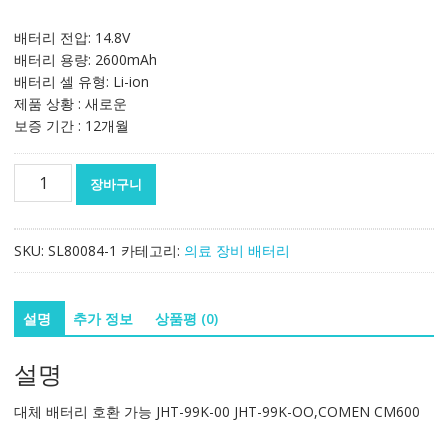
배터리 전압: 14.8V
배터리 용량: 2600mAh
배터리 셀 유형: Li-ion
제품 상황 : 새로운
보증 기간 : 12개월
대
장바구니
체
배
터
SKU:
SL80084-1
카테고리:
의료 장비 배터리
리
호
환
설명
추가 정보
상품평 (0)
가
능
설명
JHT-
99K-
대체 배터리 호환 가능 JHT-99K-00 JHT-99K-OO,COMEN CM600
00
JHT-