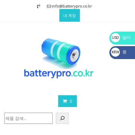
Skip
info@batterypro.co.kr
to
내 계정
content
달러
USD
$
원
KRW
₩
0
검
색