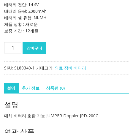
배터리 전압: 14.4V
배터리 용량: 2000mAh
배터리 셀 유형: NI-MH
제품 상황 : 새로운
보증 기간 : 12개월
대
장바구니
체
배
터
SKU:
SL80349-1
카테고리:
의료 장비 배터리
리
호
환
설명
추가 정보
상품평 (0)
가
능
설명
JUMPER
Doppler
대체 배터리 호환 가능 JUMPER Doppler JPD-200C
JPD-
200C
연관 상품
수