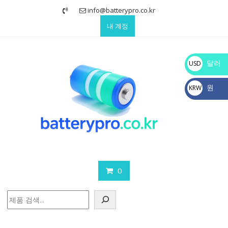
Skip
info@batterypro.co.kr
to
내 계정
content
달러
USD
$
원
KRW
₩
0
검
색