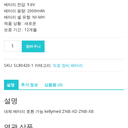
배터리 전압: 9.6V
배터리 용량: 2000mAh
배터리 셀 유형: NI-MH
제품 상황 : 새로운
보증 기간 : 12개월
대
장바구니
체
배
터
SKU:
SL80420-1
카테고리:
의료 장비 배터리
리
호
환
설명
추가 정보
상품평 (0)
가
능
설명
kellymed
ZNB-
대체 배터리 호환 가능 kellymed ZNB-XD ZNB-XB
XD
ZNB-
연관 상품
XB