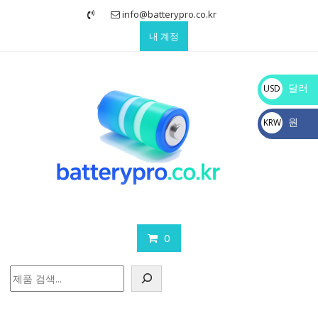
Skip
info@batterypro.co.kr
to
내 계정
content
달러
USD
$
원
KRW
₩
0
검
색