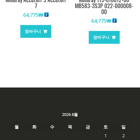
7
MB583-3S3P 022-000008-
00
64,775
₩
64,775
₩
장바구니
장바구니
2026 8월
월
화
수
목
금
토
일
1
2