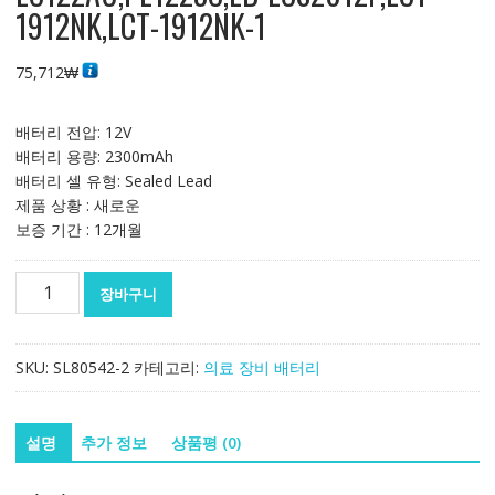
1912NK,LCT-1912NK-1
75,712
₩
배터리 전압: 12V
배터리 용량: 2300mAh
배터리 셀 유형: Sealed Lead
제품 상황 : 새로운
보증 기간 : 12개월
대
장바구니
체
배
터
SKU:
SL80542-2
카테고리:
의료 장비 배터리
리
호
환
설명
추가 정보
상품평 (0)
가
능