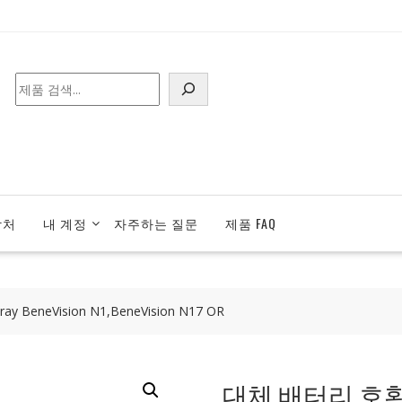
검
색
락처
내 계정
자주하는 질문
제품 FAQ
 BeneVision N1,BeneVision N17 OR
대체 배터리 호환 가능