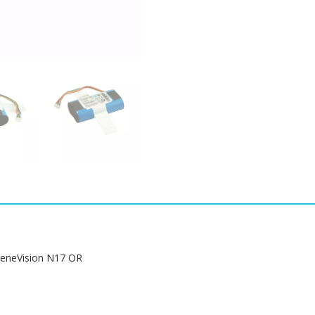
LI12I003A,Mindray
BeneVision
N1,BeneVision
N17
OR
수
량
neVision N17 OR