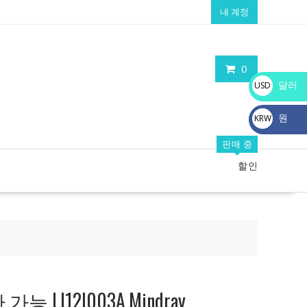
내 계정
0
달러
USD
$
원
KRW
₩
판매 중
할인
 LI12I003A,Mindray