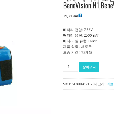
BeneVision N1,Bene
75,712
₩
배터리 전압: 7.56V
배터리 용량: 2500mAh
배터리 셀 유형: Li-ion
제품 상황 : 새로운
보증 기간 : 12개월
대
장바구니
체
배
터
SKU:
SL80041-1
카테고리:
의료
리
호
환
가
능