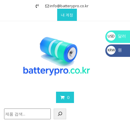
Skip
info@batterypro.co.kr
to
내 계정
content
달러
USD
$
원
KRW
₩
0
검
색