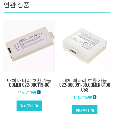
연관 상품
수
량
대체 배터리 호환 가능
대체 배터리 호환 가능
COMEN 022-000119-00
022-000091-00,COMEN C100
C58
116,711
₩
119,445
₩
장바구니
장바구니