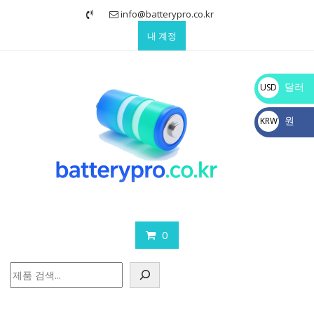
Skip
info@batterypro.co.kr
to
내 계정
content
달러
USD
$
원
KRW
₩
0
검
색