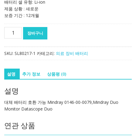
배터리 셀 유형: Li-ion
제품 상황 : 새로운
보증 기간 : 12개월
대
장바구니
체
배
터
SKU:
SL80217-1
카테고리:
의료 장비 배터리
리
호
환
설명
추가 정보
상품평 (0)
가
능
설명
Mindray
0146-
대체 배터리 호환 가능 Mindray 0146-00-0079,Mindray Duo
00-
Monitor Datascope Duo
0079,Mindray
Duo
연관 상품
Monitor
Datascope