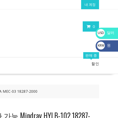
내 계정
0
달러
USD
$
원
KRW
₩
판매 중
할인
 MEC-03 18287-2000
Mindray HYLB-102,18287-