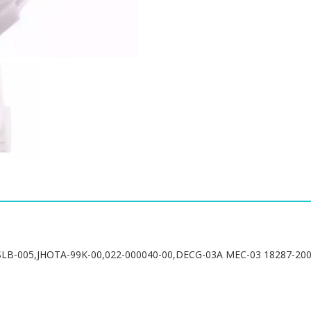
능
Mindray
HYLB-
102,18287-
2000,TWSLB-
005,JHOTA-
99K-
00,022-
000040-
00,DECG-
03A
MEC-
03
18287-
2000
수
량
-005,JHOTA-99K-00,022-000040-00,DECG-03A MEC-03 18287-20