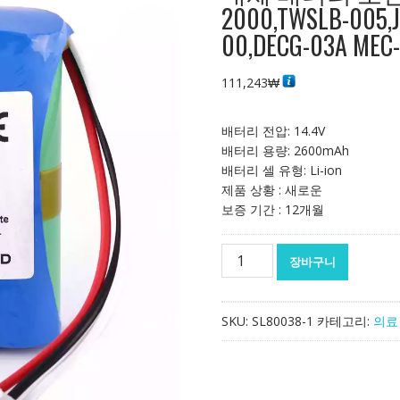
2000,TWSLB-005,
00,DECG-03A MEC-
111,243
₩
배터리 전압: 14.4V
배터리 용량: 2600mAh
배터리 셀 유형: Li-ion
제품 상황 : 새로운
보증 기간 : 12개월
대
장바구니
체
배
터
SKU:
SL80038-1
카테고리:
의료
리
호
환
가