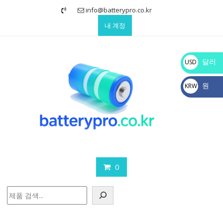
Skip
info@batterypro.co.kr
to
내 계정
content
달러
USD
$
원
KRW
₩
0
검
색