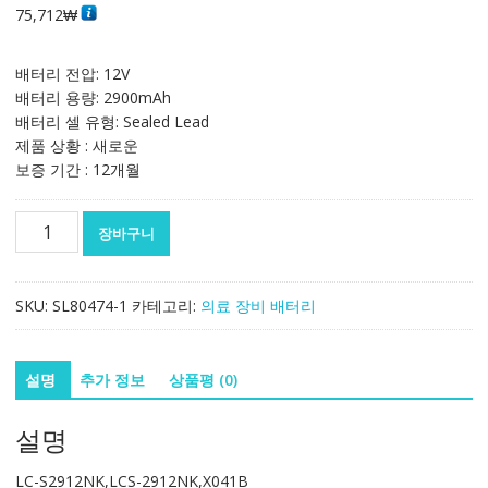
75,712
₩
배터리 전압: 12V
배터리 용량: 2900mAh
배터리 셀 유형: Sealed Lead
제품 상황 : 새로운
보증 기간 : 12개월
대
장바구니
체
배
터
SKU:
SL80474-1
카테고리:
의료 장비 배터리
리
호
환
설명
추가 정보
상품평 (0)
가
능
설명
NIHON
KOHDEN
LC-S2912NK,LCS-2912NK,X041B
LC-