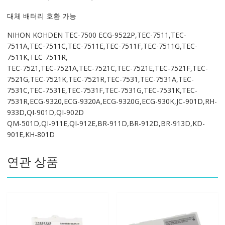
S2912NK,LCS-
대체 배터리 호환 가능
2912NK,X041B
수
NIHON KOHDEN TEC-7500 ECG-9522P,TEC-7511,TEC-
량
7511A,TEC-7511C,TEC-7511E,TEC-7511F,TEC-7511G,TEC-
7511K,TEC-7511R,
TEC-7521,TEC-7521A,TEC-7521C,TEC-7521E,TEC-7521F,TEC-
7521G,TEC-7521K,TEC-7521R,TEC-7531,TEC-7531A,TEC-
7531C,TEC-7531E,TEC-7531F,TEC-7531G,TEC-7531K,TEC-
7531R,ECG-9320,ECG-9320A,ECG-9320G,ECG-930K,JC-901D,RH-
933D,QI-901D,QI-902D
QM-501D,QI-911E,QI-912E,BR-911D,BR-912D,BR-913D,KD-
901E,KH-801D
연관 상품