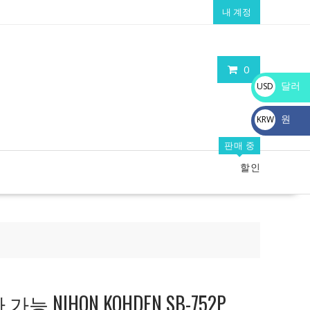
내 계정
0
달러
USD
$
원
KRW
₩
판매 중
할인
 NIHON KOHDEN SB-752P