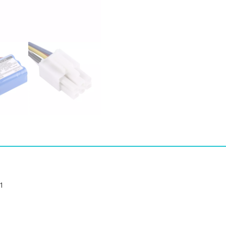
NIHON
KOHDEN
SB-
752P
SVM-
7501
수
량
1