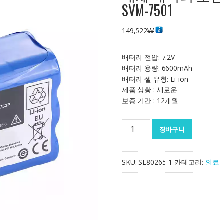
SVM-7501
149,522
₩
배터리 전압: 7.2V
배터리 용량: 6600mAh
배터리 셀 유형: Li-ion
제품 상황 : 새로운
보증 기간 : 12개월
대
장바구니
체
배
터
SKU:
SL80265-1
카테고리:
의료
리
호
환
가
능