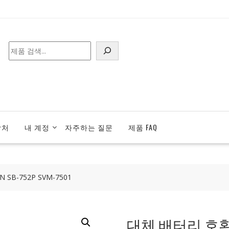
검
색
락처
내 계정
자주하는 질문
제품 FAQ
SB-752P SVM-7501
대체 배터리 호환 가능