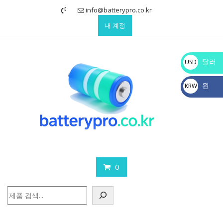
Skip
info@batterypro.co.kr
to
내 계정
content
달러
USD
$
원
KRW
₩
0
검
색