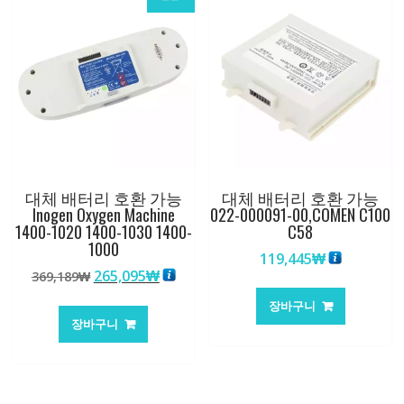
대체 배터리 호환 가능
대체 배터리 호환 가능
Inogen Oxygen Machine
022-000091-00,COMEN C100
1400-1020 1400-1030 1400-
C58
1000
119,445
₩
원
현
265,095
₩
369,189
₩
래
재
장바구니
가
가
장바구니
격:
격:
369,189₩
265,095₩