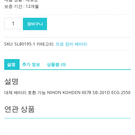
보증 기간 : 12개월
대
장바구니
체
배
터
SKU:
SL80195-1
카테고리:
의료 장비 배터리
리
호
환
설명
추가 정보
상품평 (0)
가
능
설명
NIHON
KOHDEN
대체 배터리 호환 가능 NIHON KOHDEN X078 SB-201D ECG-2550
X078
SB-
연관 상품
201D
ECG-
2550
수
량