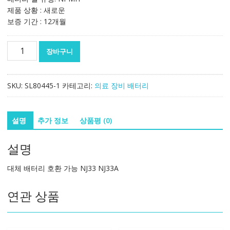
제품 상황 : 새로운
보증 기간 : 12개월
대
장바구니
체
배
터
SKU:
SL80445-1
카테고리:
의료 장비 배터리
리
호
환
설명
추가 정보
상품평 (0)
가
능
설명
NJ33
NJ33A
대체 배터리 호환 가능 NJ33 NJ33A
수
량
연관 상품