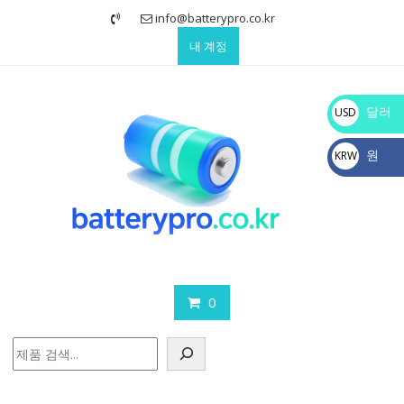
Skip
info@batterypro.co.kr
to
내 계정
content
달러
USD
$
원
KRW
₩
0
검
색