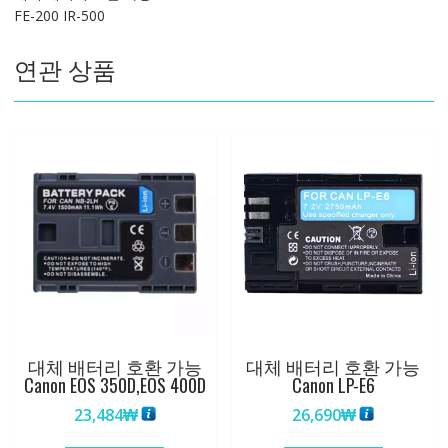
FE-200 IR-500
X-
2
연관 상품
X-
3
X-
500
D-
590
Zoom
FE-
200
IR-
500
수
량
대체 배터리 호환 가능
대체 배터리 호환 가능
Canon EOS 350D,EOS 400D
Canon LP-E6
23,484
₩
26,690
₩