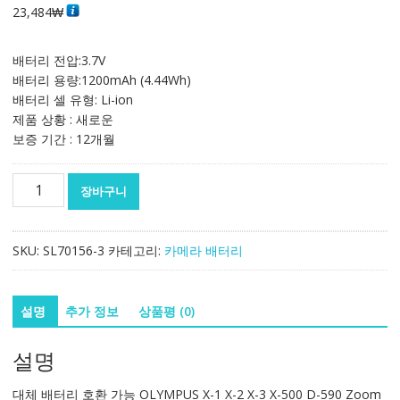
23,484
₩
배터리 전압:3.7V
배터리 용량:1200mAh (4.44Wh)
배터리 셀 유형: Li-ion
제품 상황 : 새로운
보증 기간 : 12개월
대
장바구니
체
배
터
SKU:
SL70156-3
카테고리:
카메라 배터리
리
호
환
설명
추가 정보
상품평 (0)
가
능
설명
OLYMPUS
X-
대체 배터리 호환 가능 OLYMPUS X-1 X-2 X-3 X-500 D-590 Zoom
1