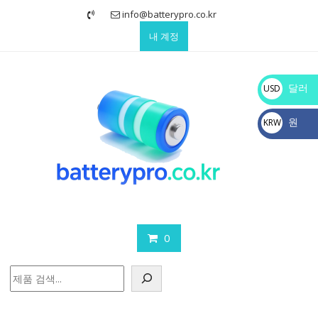
Skip
info@batterypro.co.kr
to
내 계정
content
달러
USD
$
원
KRW
₩
0
검
색