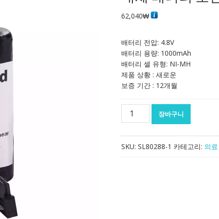
62,040
₩
배터리 전압: 4.8V
배터리 용량: 1000mAh
배터리 셀 유형: NI-MH
제품 상황 : 새로운
보증 기간 : 12개월
대
장바구니
체
배
터
SKU:
SL80288-1
카테고리:
의료
리
호
환
가
능
Optomed
SMARTSCOPE