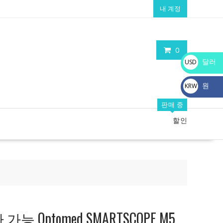
내 계정
0
달러
USD
$
원
KRW
₩
판매 중
할인
 Optomed SMARTSCOPE M5