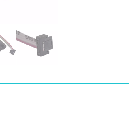
M5
수
량