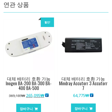
연관 상품
F2x3
8411599
수
량
할인!
대체 배터리 호환 가능
대체 배터리 호환 가능
Inogen BA-200 BA-300 BA-
Mindray Accutorr 3 Accutorr
400 BA-500
7
원
현
265,095
₩
64,775
₩
369,189
₩
래
재
가
가
장바구니
장바구니
격:
격: