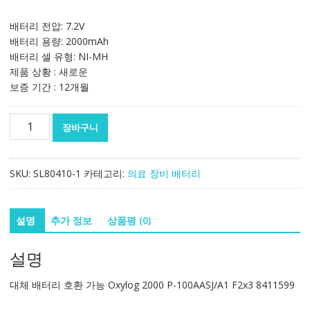
배터리 전압: 7.2V
배터리 용량: 2000mAh
배터리 셀 유형: NI-MH
제품 상황 : 새로운
보증 기간 : 12개월
대
장바구니
체
배
터
SKU:
SL80410-1
카테고리:
의료 장비 배터리
리
호
환
설명
추가 정보
상품평 (0)
가
능
설명
Oxylog
2000
대체 배터리 호환 가능 Oxylog 2000 P-100AASJ/A1 F2x3 8411599
P-
100AASJ/A1