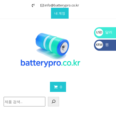
Skip
info@batterypro.co.kr
to
내 계정
content
달러
USD
$
원
KRW
₩
0
검
색