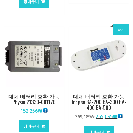
장바구니
할인!
대체 배터리 호환 가능
대체 배터리 호환 가능
Physio 21330-001176
Inogen BA-200 BA-300 BA-
400 BA-500
152,256
₩
원
현
265,095
₩
369,189
₩
래
재
장바구니
가
가
장바구니