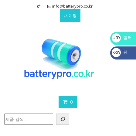
Skip
info@batterypro.co.kr
to
내 계정
content
달러
USD
$
원
KRW
₩
0
검
색