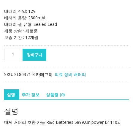
배터리 전압: 12V
배터리 용량: 2300mAh
배터리 셀 유형: Sealed Lead
제품 상황 : 새로운
보증 기간 : 12개월
대
장바구니
체
배
터
SKU:
SL80371-3
카테고리:
의료 장비 배터리
리
호
환
설명
추가 정보
상품평 (0)
가
능
설명
R&d
Batteries
대체 배터리 호환 가능 R&d Batteries 5899,Unipower B11102
5899,Unipower
B11102