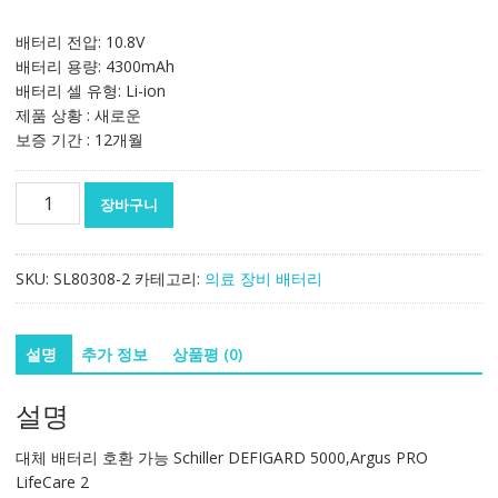
배터리 전압: 10.8V
배터리 용량: 4300mAh
배터리 셀 유형: Li-ion
제품 상황 : 새로운
보증 기간 : 12개월
대
장바구니
체
배
터
SKU:
SL80308-2
카테고리:
의료 장비 배터리
리
호
환
설명
추가 정보
상품평 (0)
가
능
설명
Schiller
DEFIGARD
대체 배터리 호환 가능 Schiller DEFIGARD 5000,Argus PRO
5000,Argus
LifeCare 2
PRO