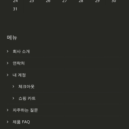
24
25
26
27
28
29
30
31
메뉴
회사 소개
연락처
내 계정
체크아웃
쇼핑 카트
자주하는 질문
제품 FAQ