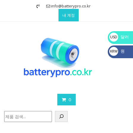
Skip
info@batterypro.co.kr
to
내 계정
content
달러
USD
$
원
KRW
₩
0
검
색