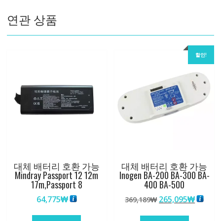
LifeCare
연관 상품
2
수
량
할인!
대체 배터리 호환 가능
대체 배터리 호환 가능
Mindray Passport 12 12m
Inogen BA-200 BA-300 BA-
17m,Passport 8
400 BA-500
원
현
64,775
₩
265,095
₩
369,189
₩
래
재
가
가