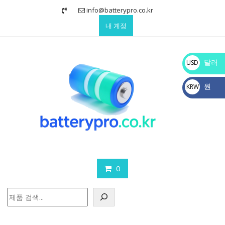
Skip
info@batterypro.co.kr
to
내 계정
content
달러
USD
$
원
KRW
₩
0
검
색