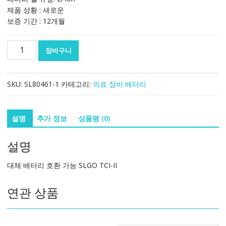
제품 상황 : 새로운
보증 기간 : 12개월
대
장바구니
체
배
터
SKU:
SL80461-1
카테고리:
의료 장비 배터리
리
호
환
설명
추가 정보
상품평 (0)
가
능
설명
SLGO
TCI-
대체 배터리 호환 가능 SLGO TCI-II
II
수
연관 상품
량