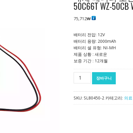
50C66T WZ-50CB 
75,712
₩
배터리 전압: 12V
배터리 용량: 2000mAh
배터리 셀 유형: NI-MH
제품 상황 : 새로운
보증 기간 : 12개월
대
장바구니
체
배
터
SKU:
SL80450-2
카테고리:
의료
리
호
환
가
능