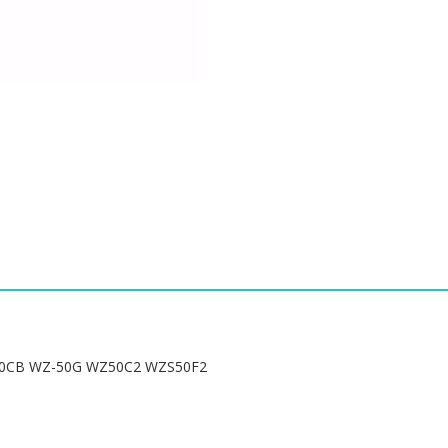
Smiths
WZ50C6T
WZ-
50C66T
WZ-
50CB
WZ-
50G
WZ50C2
WZS50F2
수
량
CB WZ-50G WZ50C2 WZS50F2