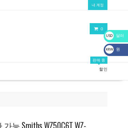
내 계정
0
달러
USD
$
원
KRW
₩
판매 중
할인
 Smiths WZ50C6T WZ-