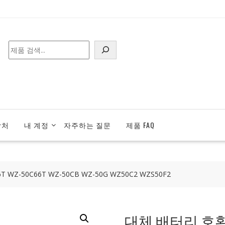
검
색
락처
내 계정
자주하는 질문
제품 FAQ
 WZ-50C66T WZ-50CB WZ-50G WZ50C2 WZS50F2
대체 배터리 호환 가능