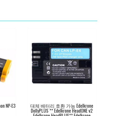
 NP-E3
대체 배터리 호환 가능 Edelkrone
DollyPLUS ** Edelkrone HeadONE v2
Edelkrone HeadPLUS** Edelkrone