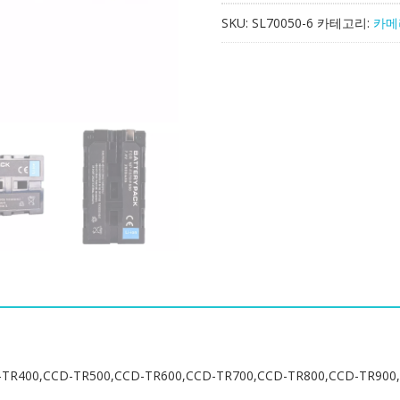
터
SKU:
SL70050-6
카테고리:
카메
리
호
환
가
능
SONY
CCD-
TR200,CCD-
TR300,CCD-
TR400,CCD-
TR500,CCD-
TR600,CCD-
TR700,CCD-
TR800,CCD-
TR900,CCD-
TR1100,CCD-
TR2200,CCD-
TR2300,CCD-
00,CCD-TR500,CCD-TR600,CCD-TR700,CCD-TR800,CCD-TR900,C
TR3000,CCD-