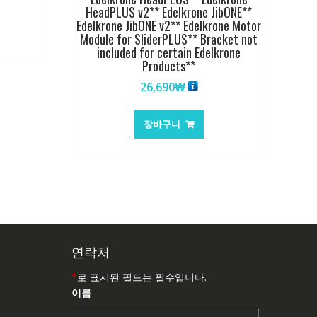
HeadPLUS v2** Edelkrone JibONE**
Edelkrone JibONE v2** Edelkrone Motor
Module for SliderPLUS** Bracket not
included for certain Edelkrone
Products**
26,690
₩
장바구니
연락처
*
로 표시된 필드는 필수입니다.
이름