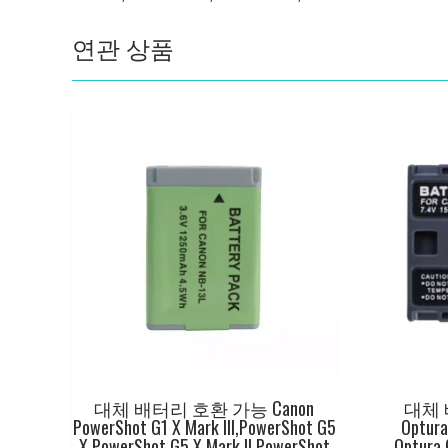
연관 상품
대체 배터리 호환 가능 Canon
대체 
PowerShot G1 X Mark III,PowerShot G5
Optura
X,PowerShot G5 X Mark II,PowerShot
Optura 