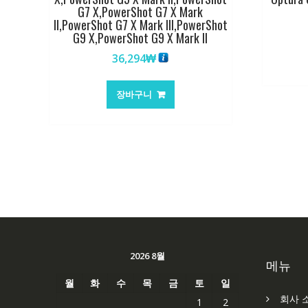
G7 X,PowerShot G7 X Mark
II,PowerShot G7 X Mark III,PowerShot
G9 X,PowerShot G9 X Mark II
36,294
₩
장바구니
2026 8월
메뉴
월
화
수
목
금
토
일
회사 
1
2