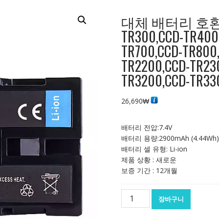
대체 배터리 호환 가능
TR300,CCD-TR400
TR700,CCD-TR800
TR2200,CCD-TR23
TR3200,CCD-TR33
26,690
₩
배터리 전압:7.4V
배터리 용량:2900mAh (4.44Wh)
배터리 셀 유형: Li-ion
제품 상황 : 새로운
보증 기간 : 12개월
대
장바구니
체
배