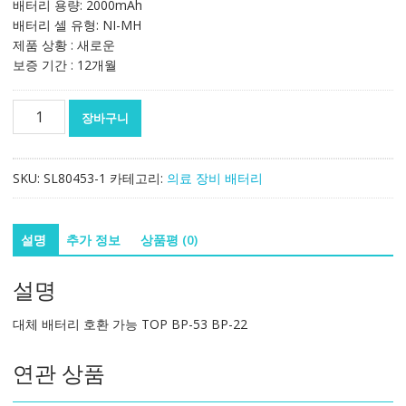
배터리 용량: 2000mAh
배터리 셀 유형: NI-MH
제품 상황 : 새로운
보증 기간 : 12개월
대
장바구니
체
배
터
SKU:
SL80453-1
카테고리:
의료 장비 배터리
리
호
환
설명
추가 정보
상품평 (0)
가
능
설명
TOP
BP-
대체 배터리 호환 가능 TOP BP-53 BP-22
53
BP-
연관 상품
22
수