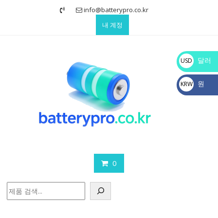
Skip
info@batterypro.co.kr
to
내 계정
content
달러
USD
$
원
KRW
₩
0
검
색