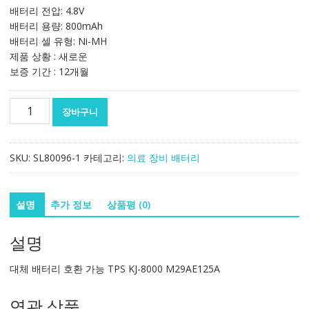
배터리 전압: 4.8V
배터리 용량: 800mAh
배터리 셀 유형: Ni-MH
제품 상황 : 새로운
보증 기간 : 12개월
대
장바구니
체
배
터
SKU:
SL80096-1
카테고리:
의료 장비 배터리
리
호
환
설명
추가 정보
상품평 (0)
가
능
설명
TPS
KJ-
대체 배터리 호환 가능 TPS KJ-8000 M29AE125A
8000
M29AE125A
연관 상품
수