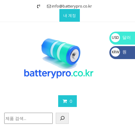
Skip
info@batterypro.co.kr
to
내 계정
content
달러
USD
$
원
KRW
₩
0
검
색