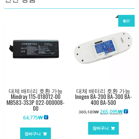
량
할인!
대체 배터리 호환 가능
대체 배터리 호환 가능
Mindray 115-018012-00
Inogen BA-200 BA-300 BA-
MB583-3S3P 022-000008-
400 BA-500
00
원
현
265,095
₩
369,189
₩
64,775
₩
래
재
가
가
장바구니
격:
격:
장바구니
369,189₩
265,0