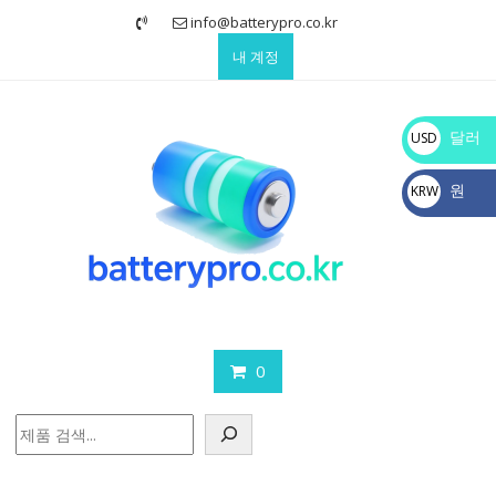
Skip
info@batterypro.co.kr
to
내 계정
content
달러
USD
$
원
KRW
₩
0
검
색