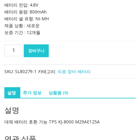
배터리 전압: 4.8V
배터리 용량: 800mAh
배터리 셀 유형: NI-MH
제품 상황 : 새로운
보증 기간 : 12개월
대
장바구니
체
배
터
SKU:
SL80279-1
카테고리:
의료 장비 배터리
리
호
환
설명
추가 정보
상품평 (0)
가
능
설명
TPS
KJ-
대체 배터리 호환 가능 TPS KJ-8000 M29AE125A
8000
M29AE125A
연관 상품
수